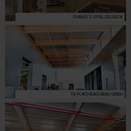
FRANZI´S SPIELZEUGECK
TR FLACHDACHBAU GMBH