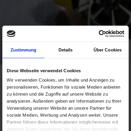
Zustimmung
Details
Über Cookies
Diese Webseite verwendet Cookies
Back to "projects"
Wir verwenden Cookies, um Inhalte und Anzeigen zu
VOLKSWAGEN AUTOMOBILE
personalisieren, Funktionen für soziale Medien anbieten
zu können und die Zugriffe auf unsere Website zu
HAMBURG
analysieren. Außerdem geben wir Informationen zu Ihrer
Verwendung unserer Website an unsere Partner für
HAMBURG
soziale Medien, Werbung und Analysen weiter. Unsere
Partner führen diese Informationen möglicherweise mit
weiteren Daten zusammen, die Sie ihnen bereitgestellt