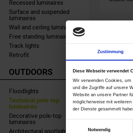
Recessed luminaires
Surface and suspended
luminaires
Wall and ceiling luminaires
Free standing luminaires
Track lights
Zustimmung
Retrofit
PROD
OUTDOORS
Diese Webseite verwendet 
Wir verwenden Cookies, um I
und die Zugriffe auf unsere 
Floodlights
Website an unsere Partner fü
Technical pole-top
möglicherweise mit weiteren
luminaires
der Dienste gesammelt habe
Decorative pole-top
luminaires
Einwilligungsauswahl
Notwendig
Architectural spotlights