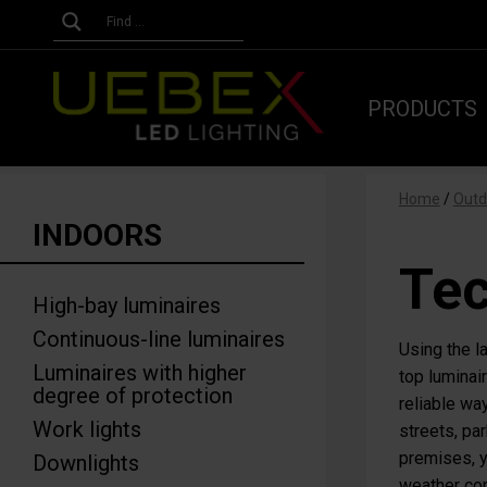
PRODUCTS
Home
/
Outd
INDOORS
Tec
High-bay luminaires
Continuous-line luminaires
Using the l
Luminaires with higher
top luminair
degree of protection
reliable wa
Work lights
streets, pa
premises, y
Downlights
weather con