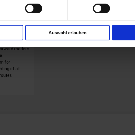
Auswahl erlauben
treet luminaire
tforward modern
e.
on for
hting of all
 routes.