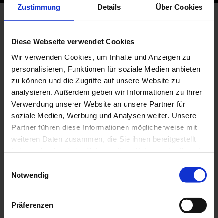
Zustimmung
Details
Über Cookies
INNENBEREICH
Diese Webseite verwendet Cookies
Hallenleuchten
Wir verwenden Cookies, um Inhalte und Anzeigen zu
personalisieren, Funktionen für soziale Medien anbieten
Lichtbandsysteme
zu können und die Zugriffe auf unsere Website zu
Feuchtraumleuchten
analysieren. Außerdem geben wir Informationen zu Ihrer
Arbeitsleuchten
Verwendung unserer Website an unsere Partner für
Einbaustrahler
soziale Medien, Werbung und Analysen weiter. Unsere
Partner führen diese Informationen möglicherweise mit
Modulare Systemleuchten
weiteren Daten zusammen, die Sie ihnen bereitgestellt
Einbauleuchten
haben oder die sie im Rahmen Ihrer Nutzung der Dienste
Anbau-Pendelleuchten
gesammelt haben.
Einwilligungsauswahl
Notwendig
Wand-Deckenleuchten
Stehleuchten
Präferenzen
Schienenstrahler