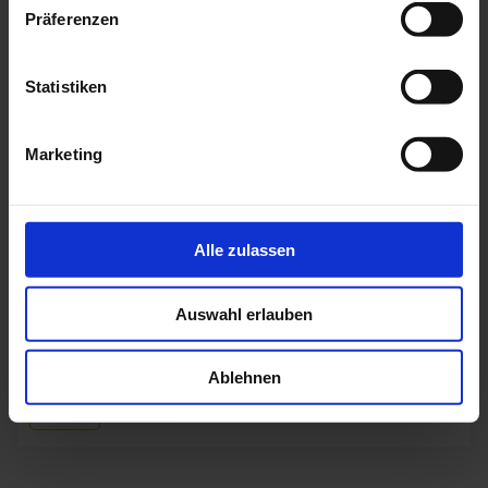
Präferenzen
Statistiken
Marketing
Alle zulassen
GYM2
Auswahl erlauben
LED Hallenleuchte mit ballwurfsicherer Abdeckung, speziell
für den Einsatz in Sportstätten, Turnhallen und Schulen
Ablehnen
entwickelt.
Mehr »