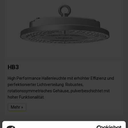
HB3
High Performance Hallenleuchte mit erhöhter Effizienz und
perfektionierter Lichtverteilung. Robustes,
rotationssymmetrisches Gehäuse, pulverbeschichtet mit
hoher Funktionalität.
Mehr »