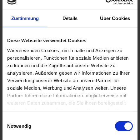
Zustimmung
Details
Über Cookies
Diese Webseite verwendet Cookies
Wir verwenden Cookies, um Inhalte und Anzeigen zu
personalisieren, Funktionen für soziale Medien anbieten
zu können und die Zugriffe auf unsere Website zu
analysieren. Außerdem geben wir Informationen zu Ihrer
AEROX3
Verwendung unserer Website an unsere Partner für
soziale Medien, Werbung und Analysen weiter. Unsere
Die AEROX3 Hallenleuchte ist ein Alleskönner für erstklassige
Partner führen diese Informationen möglicherweise mit
Beleuchtungslösungen. Gefertigt aus hochwertigem weiß
weiteren Daten zusammen, die Sie ihnen bereitgestellt
pulverbeschichteten Aluminium vereint sie hochmoderne
haben oder die sie im Rahmen Ihrer Nutzung der Dienste
Technik mit einem eleganten, schlanken Design.
gesammelt haben.
Einwilligungsauswahl
Mehr »
Notwendig