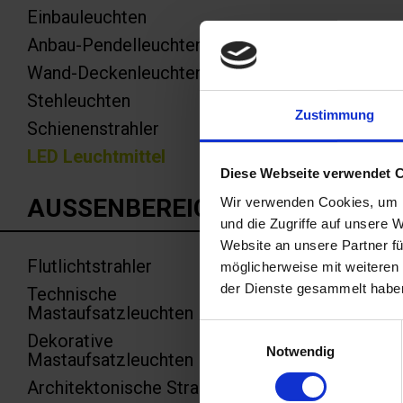
Einbauleuchten
Anbau-Pendelleuchten
Wand-Deckenleuchten
Stehleuchten
PROD
Zustimmung
Schienenstrahler
LED Leuchtmittel
Diese Webseite verwendet 
AUSSENBEREICH
Wir verwenden Cookies, um I
und die Zugriffe auf unsere 
Website an unsere Partner fü
Flutlichtstrahler
möglicherweise mit weiteren
der Dienste gesammelt habe
Technische
Mastaufsatzleuchten
Einwilligungsauswahl
Dekorative
Notwendig
Mastaufsatzleuchten
Architektonische Strahler