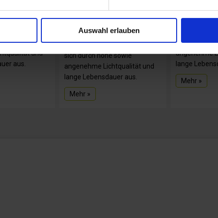
T PREMIUM
GU10 SPOT
E27 Birn
PERFORMANCE
Auswahl erlauben
ittel zeichnen
UEBEX Leucht
e sowie
sich durch ho
UEBEX Leuchtmittel zeichnen
tqualität und
angenehme Li
sich durch hohe sowie
uer aus.
lange Lebens
angenehme Lichtqualität und
lange Lebensdauer aus.
Mehr »
Mehr »