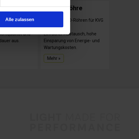
e 9W
T8 LED Röhre
Alle zulassen
mittel zeichnen
UEBEX T8 LED-Röhren für KVG
he sowie
und VVG.
chtqualität und
Einfacher Austausch, hohe
dauer aus.
Einsparung von Energie- und
Wartungskosten.
Mehr »