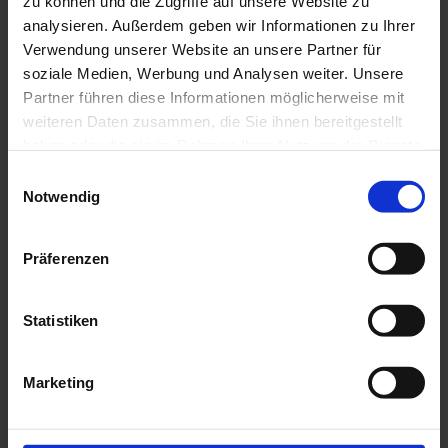
zu können und die Zugriffe auf unsere Website zu
analysieren. Außerdem geben wir Informationen zu Ihrer
Verwendung unserer Website an unsere Partner für
soziale Medien, Werbung und Analysen weiter. Unsere
Partner führen diese Informationen möglicherweise mit
weiteren Daten zusammen, die Sie ihnen bereitgestellt
haben oder die sie im Rahmen Ihrer Nutzung der Dienste
gesammelt haben.
Einwilligungsauswahl
Notwendig
Präferenzen
SHOPLINE2
Statistiken
Minimalistischer linearer Leuchtenkörper zur werkzeuglosen
Montage in 3-Phasen-Stromschienen. Entwickelt für die
Anforderungen von Verkaufs- und Präsentationsflächen.
Marketing
Mehr »