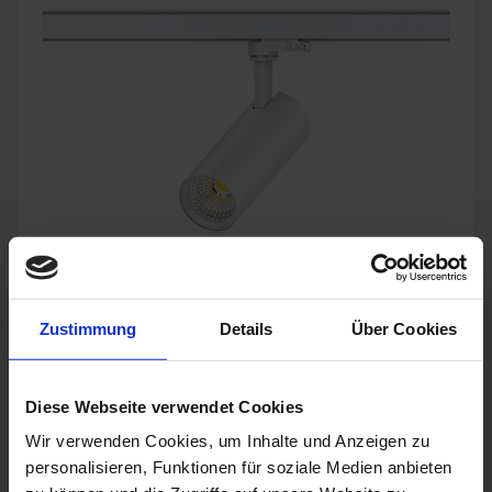
WAVE3
Zustimmung
Details
Über Cookies
Der WAVE3 Stromschienenstrahler aus Aluminiumdruckguss
überzeugt mit minimalistischem Design und klarer Form in
drei Baugrößen.
Mit einem 350° dreh- und 90° schwenkbaren Strahlerkopf
Diese Webseite verwendet Cookies
bietet er maximale Flexibilität für gezielte Lichtsetzung
Wir verwenden Cookies, um Inhalte und Anzeigen zu
Mehr »
personalisieren, Funktionen für soziale Medien anbieten