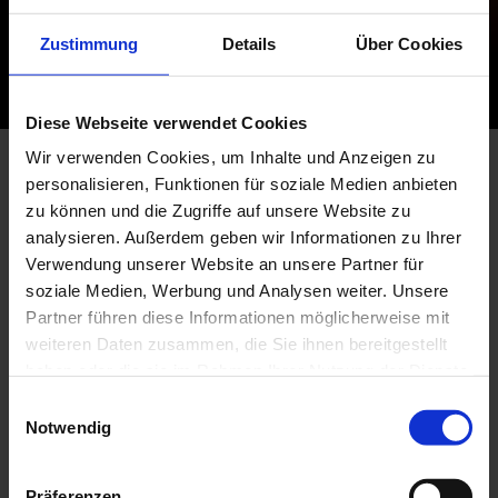
Zustimmung
Details
Über Cookies
Diese Webseite verwendet Cookies
Wir verwenden Cookies, um Inhalte und Anzeigen zu
INNENBEREICH
personalisieren, Funktionen für soziale Medien anbieten
zu können und die Zugriffe auf unsere Website zu
analysieren. Außerdem geben wir Informationen zu Ihrer
Hallenleuchten
Verwendung unserer Website an unsere Partner für
Lichtbandsysteme
soziale Medien, Werbung und Analysen weiter. Unsere
Feuchtraumleuchten
Partner führen diese Informationen möglicherweise mit
weiteren Daten zusammen, die Sie ihnen bereitgestellt
Arbeitsleuchten
haben oder die sie im Rahmen Ihrer Nutzung der Dienste
Einbaustrahler
gesammelt haben.
Einwilligungsauswahl
Modulare Systemleuchten
Notwendig
Einbauleuchten
Anbau-Pendelleuchten
Präferenzen