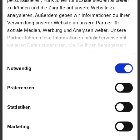
High-bay luminaires
zu können und die Zugriffe auf unsere Website zu
Continuous-line luminaires
analysieren. Außerdem geben wir Informationen zu Ihrer
Luminaires with higher degree of
Verwendung unserer Website an unsere Partner für
protection
soziale Medien, Werbung und Analysen weiter. Unsere
Work lights
Partner führen diese Informationen möglicherweise mit
weiteren Daten zusammen, die Sie ihnen bereitgestellt
Downlights
haben oder die sie im Rahmen Ihrer Nutzung der Dienste
Recessed luminaires
gesammelt haben.
Einwilligungsauswahl
Surface and suspended luminaires
Notwendig
Wall and ceiling luminaires
Free standing luminaires
Präferenzen
Track lights
Retrofit
Statistiken
OUTDOORS
Marketing
Floodlights