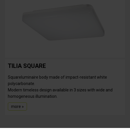
TILIA SQUARE
Squareluminaire body made of impact-resistant white
polycarbonate.
Modern timeless design available in 3 sizes with wide and
homogeneous illumination.
more »