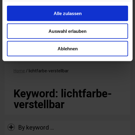
Technical pole-top luminaires
Alle zulassen
Decorative pole-top luminaires
Architectural spotlights
Auswahl erlauben
Bollard luminaires
In-ground spotlights
Ablehnen
Home
/
lichtfarbe-verstellbar
Keyword: lichtfarbe-
verstellbar
By keyword …