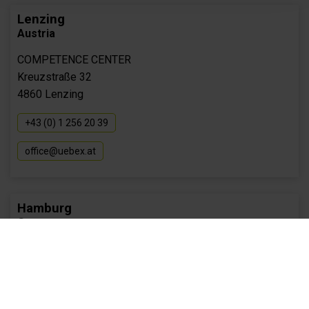
Lenzing
Austria
COMPETENCE CENTER
Kreuzstraße 32
4860 Lenzing
+43 (0) 1 256 20 39
office@uebex.at
Hamburg
Germany
HEADQUATERS – UEBEX GmbH
Rahlstedter Grenzweg 9
22143 Hamburg