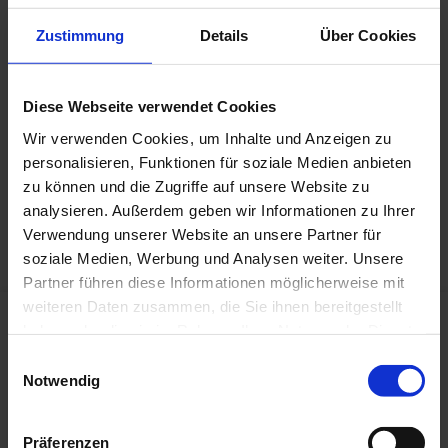
Zustimmung
Details
Über Cookies
Diese Webseite verwendet Cookies
Wir verwenden Cookies, um Inhalte und Anzeigen zu
personalisieren, Funktionen für soziale Medien anbieten
zu können und die Zugriffe auf unsere Website zu
analysieren. Außerdem geben wir Informationen zu Ihrer
Verwendung unserer Website an unsere Partner für
soziale Medien, Werbung und Analysen weiter. Unsere
Partner führen diese Informationen möglicherweise mit
weiteren Daten zusammen, die Sie ihnen bereitgestellt
haben oder die sie im Rahmen Ihrer Nutzung der Dienste
gesammelt haben.
Einwilligungsauswahl
Notwendig
Request
Write to us!
Präferenzen