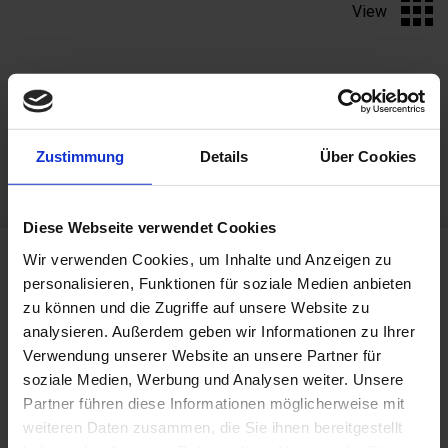
View
PRODUCTS
Zustimmung
Details
Über Cookies
Diese Webseite verwendet Cookies
Wir verwenden Cookies, um Inhalte und Anzeigen zu
personalisieren, Funktionen für soziale Medien anbieten
zu können und die Zugriffe auf unsere Website zu
analysieren. Außerdem geben wir Informationen zu Ihrer
Request
Verwendung unserer Website an unsere Partner für
Write to us!
soziale Medien, Werbung und Analysen weiter. Unsere
Partner führen diese Informationen möglicherweise mit
Offer, appointment request or other information. We are
weiteren Daten zusammen, die Sie ihnen bereitgestellt
looking forward to your inquiries