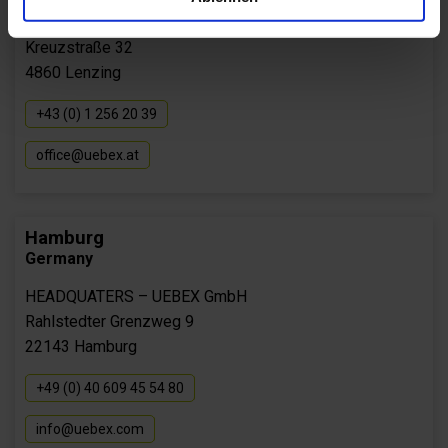
COMPETENCE CENTER
Kreuzstraße 32
4860 Lenzing
+43 (0) 1 256 20 39
office@uebex.at
Hamburg
Germany
HEADQUATERS – UEBEX GmbH
Rahlstedter Grenzweg 9
22143 Hamburg
+49 (0) 40 609 45 54 80
info@uebex.com