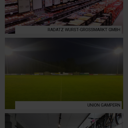
RADATZ WURST-GROSSMARKT GMBH
UNION GAMPERN