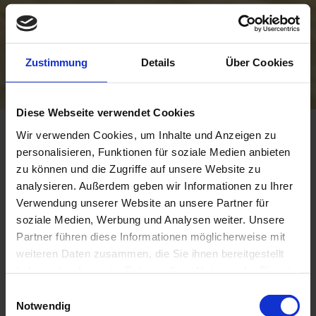
Zustimmung
Details
Über Cookies
Diese Webseite verwendet Cookies
Zurück zu "Projekte"
Wir verwenden Cookies, um Inhalte und Anzeigen zu
personalisieren, Funktionen für soziale Medien anbieten
ANYTIME FITNESS
zu können und die Zugriffe auf unsere Website zu
analysieren. Außerdem geben wir Informationen zu Ihrer
Wels, OBERÖSTERREICH
Verwendung unserer Website an unsere Partner für
soziale Medien, Werbung und Analysen weiter. Unsere
Partner führen diese Informationen möglicherweise mit
weiteren Daten zusammen, die Sie ihnen bereitgestellt
haben oder die sie im Rahmen Ihrer Nutzung der Dienste
gesammelt haben.
Einwilligungsauswahl
Notwendig