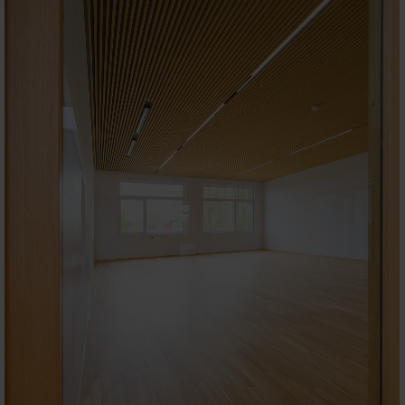
Zustimmung
Details
Über Cookies
Diese Webseite verwendet Cookies
Wir verwenden Cookies, um Inhalte und Anzeigen zu
personalisieren, Funktionen für soziale Medien anbieten
zu können und die Zugriffe auf unsere Website zu
analysieren. Außerdem geben wir Informationen zu Ihrer
Verwendung unserer Website an unsere Partner für
soziale Medien, Werbung und Analysen weiter. Unsere
Partner führen diese Informationen möglicherweise mit
weiteren Daten zusammen, die Sie ihnen bereitgestellt
haben oder die sie im Rahmen Ihrer Nutzung der Dienste
gesammelt haben.
Einwilligungsauswahl
Notwendig