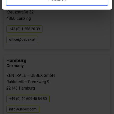
COMPETENCE CENTER
Kreuzstraße 32
4860 Lenzing
+43 (0) 1 256 20 39
office@uebex.at
Hamburg
Germany
ZENTRALE – UEBEX GmbH
Rahlstedter Grenzweg 9
22143 Hamburg
+49 (0) 40 609 45 54 80
info@uebex.com