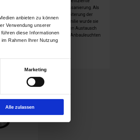
. Gefertigt aus
einfache und effiziente
m Aluminium und
Beleuchtungssanierung. Als
 Weiß, Schwarz
neueste Erweiterung der
 Medien anbieten zu können
PLANELO-Familie wurde sie
hrer Verwendung unserer
speziell für den Austausch
 führen diese Informationen
bestehender Anbauleuchten
ie im Rahmen Ihrer Nutzung
entwickelt.
Mehr »
Marketing
Alle zulassen