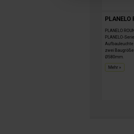
PLANELO
PLANELO ROUND
PLANELO-Serie
Aufbauleuchte
zwei Baugröß
Ø580mm.
Mehr »