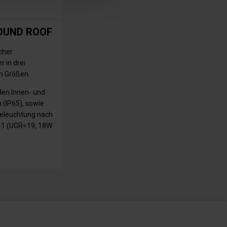
OUND ROOF
cher
 in drei
n Größen.
den Innen- und
(IP65), sowie
beleuchtung nach
-1 (UGR<19, 18W