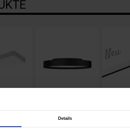
UKTE
PLANARIO EDGE
MIRROR2
sign in
PURE ELEGANZ gepaart mit
Minimalistisc
Details
iose. Ihre
zeitlosem Design. Von der
vereint mit fu