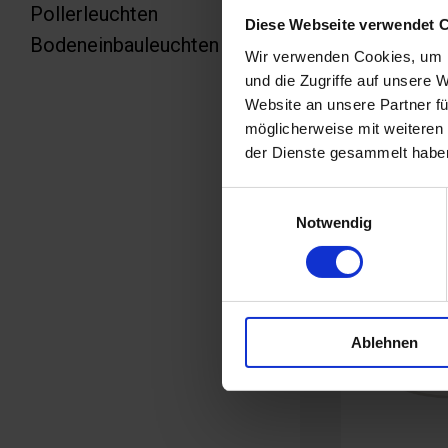
flexible Leistu
Pollerleuchten
Farbverstellbar
Diese Webseite verwendet 
Bodeneinbauleuchten
zur idealen
Wir verwenden Cookies, um I
Beleuchtungslö
und die Zugriffe auf unsere 
Vielzahl von 
Website an unsere Partner fü
von modernen 
möglicherweise mit weiteren
Schulen bis hin
der Dienste gesammelt habe
Bereichen und
Mehr »
Einwilligungsauswahl
Notwendig
Ablehnen