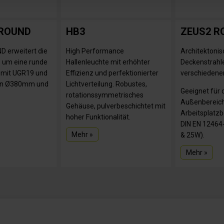
 ROUND
HB3
ZEUS2 R
 erweitert die
High Performance
Architektonis
 um eine runde
Hallenleuchte mit erhöhter
Deckenstrahler
 mit UGR19 und
Effizienz und perfektionierter
verschiedene
en Ø380mm und
Lichtverteilung. Robustes,
Geeignet für 
rotationssymmetrisches
Außenbereich 
Gehäuse, pulverbeschichtet mit
Arbeitsplatz
hoher Funktionalität.
DIN EN 12464
Mehr »
& 25W).
Mehr »