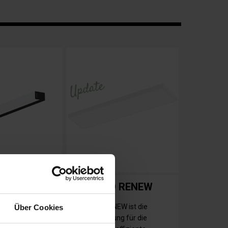
PLANELO RENEW
he Ästhetik
PLANELO RENEW ist die
Über Cookies
nktionaler
perfekte Lösung für die