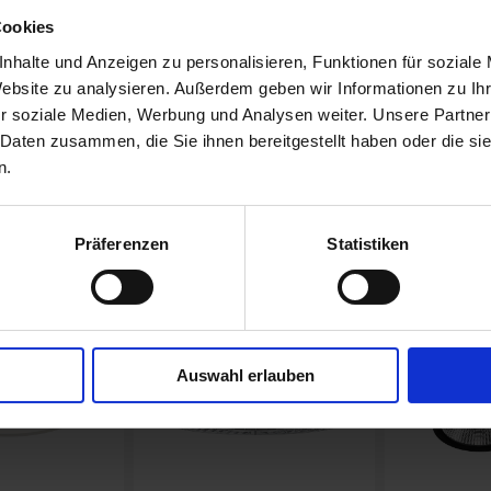
ngs- und
Wand abgesetzter
Vielseitigkeit
keit macht sie
Leuchtenkörper mit
hochwertige
Cookies
Schattenfuge und dezentem
erhältlich in
nhalte und Anzeigen zu personalisieren, Funktionen für soziale
sung für eine
indirektem Lichtanteil.
oder Silber
Website zu analysieren. Außerdem geben wir Informationen zu I
Anwendungen –
Mehr »
Mehr »
r soziale Medien, Werbung und Analysen weiter. Unsere Partner
Büros über
 Daten zusammen, die Sie ihnen bereitgestellt haben oder die s
 zu öffentlichen
n.
 Gängen.
Präferenzen
Statistiken
Auswahl erlauben