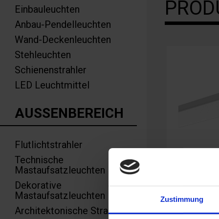
PROD
Einbauleuchten
Anbau-Pendelleuchten
Wand-Deckenleuchten
Stehleuchten
Schienenstrahler
LED Leuchtmittel
AUSSENBEREICH
Flutlichtstrahler
Technische
Mastaufsatzleuchten
ALESSA2
Dekorative
Mastaufsatzleuchten
Funktion und De
Zustimmung
Architektonische Strahler
perfekter Symb