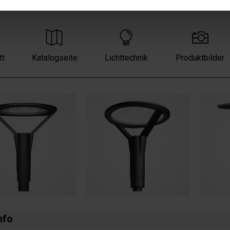
tt
Katalogseite
Lichttechnik
Produktbilder
nfo