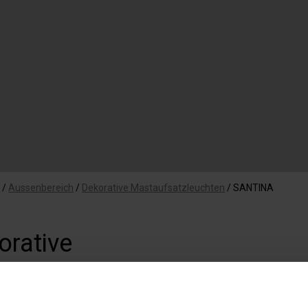
e
/
Aussenbereich
/
Dekorative Mastaufsatzleuchten
/
SANTINA
orative
taufsatzleuchte