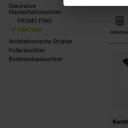
Dekorative
Mastaufsatzleuchten
PROMO FINO
SANTINA
Datenbla
Architektonische Strahler
Pollerleuchten
Bodeneinbauleuchten
Kurzi