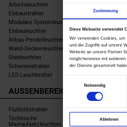
S
Arbeitsleuchten
Zustimmung
Einbaustrahler
LED Stra
Modulare Systemleuchten
Design-S
Diese Webseite verwendet 
Einbauleuchten
Straßen,
Wir verwenden Cookies, um I
Anbau-Pendelleuchten
Gehäuses
und die Zugriffe auf unsere 
Wand-Deckenleuchten
Aluminiu
Website an unsere Partner fü
Stehleuchten
möglicherweise mit weiteren
Hocheffi
Schienenstrahler
der Dienste gesammelt habe
eine opt
LED Leuchtmittel
Deckel a
Einwilligungsauswahl
Polycarb
Notwendig
AUSSENBEREICH
Extrem w
Einfache
Flutlichtstrahler
Edelstah
Technische
Ablehnen
Zusätzli
Mastaufsatzleuchten