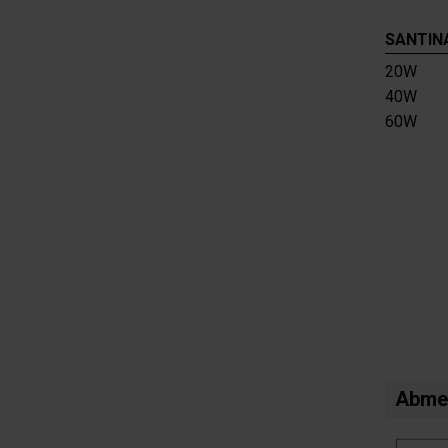
SANTINA
20W
40W
60W
Abme