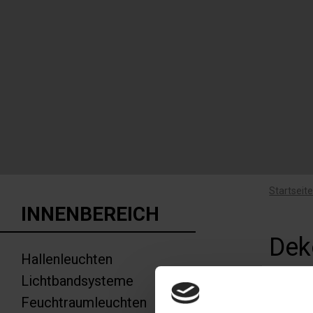
Startseit
INNENBEREICH
Dek
Hallenleuchten
Mas
Lichtbandsysteme
Feuchtraumleuchten