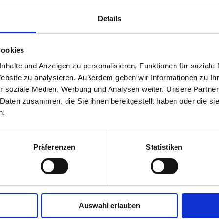
ANTINA
Details
ßenleuchte mit formschönem Design. Vielseitige
traßenleuchte für die professionelle Beleuchtung von
Cookies
 Verkehrswegen, Wohngebieten und Fußgängerzonen.
nhalte und Anzeigen zu personalisieren, Funktionen für soziale
ockel aus schwarz pulverbeschichtetem
Website zu analysieren. Außerdem geben wir Informationen zu I
mdruckguss.
r soziale Medien, Werbung und Analysen weiter. Unsere Partner
 Daten zusammen, die Sie ihnen bereitgestellt haben oder die s
ziente LED-Technik mit innovativem Linsensystem für
n.
imale Lichtstärkeverteilung. Leuchtengehäuse und
us extrem schlagfestem und UV-beständigem
onat.
Präferenzen
Statistiken
itterungsbeständig und langlebig.
 und schnelle Montage durch
lklemmschrauben.
Auswahl erlauben
che Adapter zur Montage auf Anfrage erhältlich.